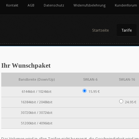
Kontakt
AGB
Datenschutz
Widerrufsbelehrung
Kundenforum
Startseite
Tarife
Ihr Wunschpaket
Bandbreite (Down/Up)
SWLAN-6
SWLAN-16
6144kbit / 1024kbit
15.95 €
16384kbit / 2048kbit
24.95 €
30720kbit / 3072kbit
51200kbit / 4096kbit
Das Volumen wird in allen Tarifen nicht begrenzt, die Geschwindigkeit wird i