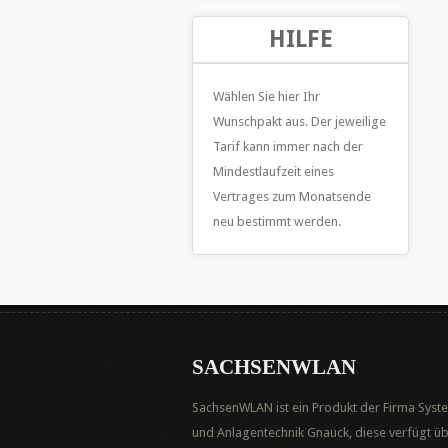
HILFE
Wählen Sie hier Ihr
Wunschpakt aus. Der jeweilige
Tarif kann immer nach der
Mindestlaufzeit eines
Vertrages zum Monatsende
neu bestimmt werden.
SACHSENWLAN
SachsenWLAN ist ein Produkt der Firma Syst
und Anlagentechnik Gnauck, diese verfügt ü