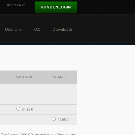
Impressum
KUNDENLOGIN
Über Uns
FAQ
Downloads
SWLAN-30
SWLAN-50
34.95 €
49.95 €
m Tarif nach 1000 GB, ermittelt aus Download